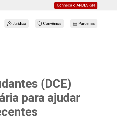
Conheça o
ANDES-SN
Jurídico
Convênios
Parcerias
tudantes (DCE)
ria para ajudar
ecentes