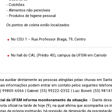
- Colchões
- Alimentos não perecíveis
- Produtos de higiene pessoal
Os pontos de coleta estão localizados:
No CEU 1 – Rua Professor Braga, 79, Centro
No hall do CAL (Prédio 40), campus da UFSM em Camobi
isa auxiliar diretamente as pessoas atingidas pelas chuvas em Sant
ais informações podem entrar em contato pelos seguintes telefone
(18) 99800-6066 | Gabriel: (55) 99222-0352 | Luiz Boneti: (55) 981
icial da UFSM informa monitoramento da situação -
Diante dess
 nota oficial na tarde de hoje (9), na qual afirma que acompanha o
stas da própria instituição, há previsão de diminuição da precipita