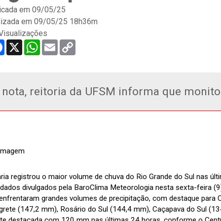
icada em
09/05/25
lizada em 09/05/25 18h36m
Visualizações
re
Facebook
X
WhatsApp
Email
Copy
Link
nota, reitoria da UFSM informa que monito
ria registrou o maior volume de chuva do Rio Grande do Sul nas úl
ados divulgados pela BaroClima Meteorologia nesta sexta-feira (9).
nfrentaram grandes volumes de precipitação, com destaque para C
grete (147,2 mm), Rosário do Sul (144,4 mm), Caçapava do Sul (1
e destacada com 120 mm nas últimas 24 horas, conforme o Centro