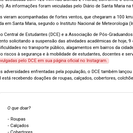
). As informações foram veiculadas pelo Diário de Santa Maria na t
s vieram acompanhadas de fortes ventos, que chegaram a 100 km/
a em Santa Maria, segundo o Instituto Nacional de Meteorologia (I
rio Central de Estudantes (DCE) e a Associação de Pós-Graduand
ento solicitando a suspensão das atividades acadêmicas de hoje, 9
ificuldades no transporte público, alagamentos em bairros da cidade e
o riscos à segurança e à mobilidade de estudantes, docentes e ser
ivulgadas pelo DCE em sua página oficial no Instagram.
as adversidades enfrentadas pela população, o DCE também lanço
il está recebendo doações de roupas, calçados, cobertores, colchõe
O que doar?
- Roupas
- Calçados
- Cobertores