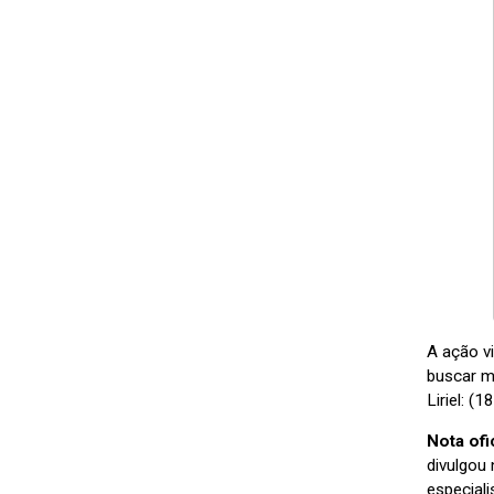
A ação v
buscar m
Liriel: 
Nota of
divulgou
especiali