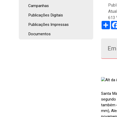
Publ
Campanhas
Atua
Publicações Digitais
613 
Sha
Publicações Impressas
Documentos
Em 
Santa Ma
segundo d
também e
mm), Ale
novament