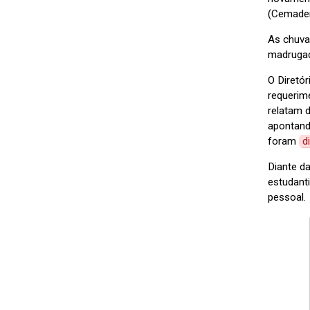
(Cemaden
As chuva
madrugad
O Diretó
requerim
relatam d
apontand
foram
d
Diante d
estudant
pessoal.