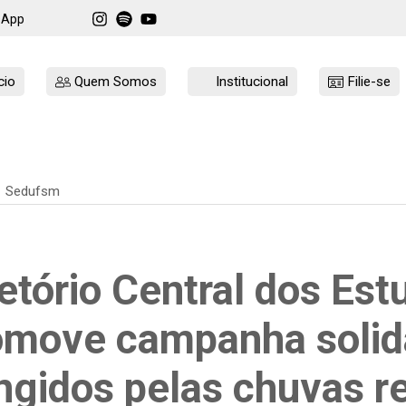
sApp
cio
Quem Somos
Institucional
Filie-se
Sedufsm
retório Central dos Es
omove campanha solidá
ingidos pelas chuvas r