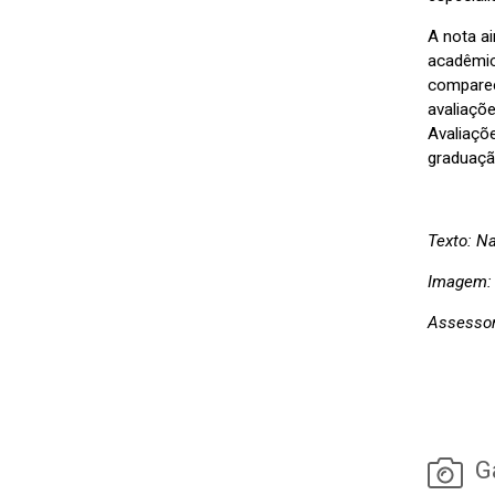
A nota a
acadêmic
comparece
avaliaçõ
Avaliaçõ
graduaçã
Texto: N
Imagem:
Assessor
Ga