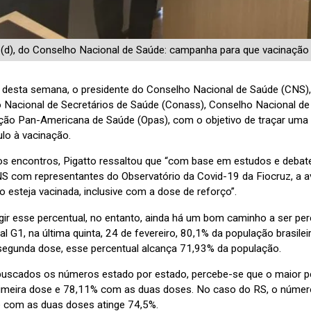
 (d), do Conselho Nacional de Saúde: campanha para que vacinação
 desta semana, o presidente do Conselho Nacional de Saúde (CNS), F
 Nacional de Secretários de Saúde (Conass), Conselho Nacional de
ção Pan-Americana de Saúde (Opas), com o objetivo de traçar uma 
ulo à vacinação.
os encontros, Pigatto ressaltou que “com base em estudos e deba
S com representantes do Observatório da Covid-19 da Fiocruz, a 
 esteja vacinada, inclusive com a dose de reforço”.
ngir esse percentual, no entanto, ainda há um bom caminho a ser p
al G1, na última quinta, 24 de fevereiro, 80,1% da população brasil
 segunda dose, esse percentual alcança 71,93% da população.
uscados os números estado por estado, percebe-se que o maior pe
imeira dose e 78,11% com as duas doses. No caso do RS, o númer
 com as duas doses atinge 74,5%.