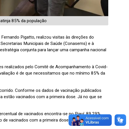
 atinja 85% da população
ernando Pigatto, realizou visitas às direções do
 Secretarias Municipais de Saúde (Conasems) e à
estratégia conjunta para lançar uma campanha nacional
tes realizados pelo Comitê de Acompanhamento à Covid-
avaliação é de que necessitamos que no mínimo 85% da
ercorrido. Conforme os dados de vacinação publicados
eira estão vacinados com a primeira dose. Já no que se
rcentual de vacinados encontra-se no Piauí: 89,29%
o de vacinados com a primeira dose corresponde a