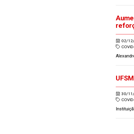
Aumen
refor
02/12
COVID
Alexandr
UFSM 
30/11
COVID
Institui