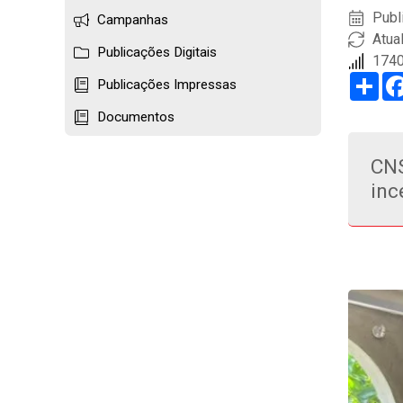
Publ
Campanhas
Atua
Publicações Digitais
1740
Sha
Publicações Impressas
Documentos
CNS
inc