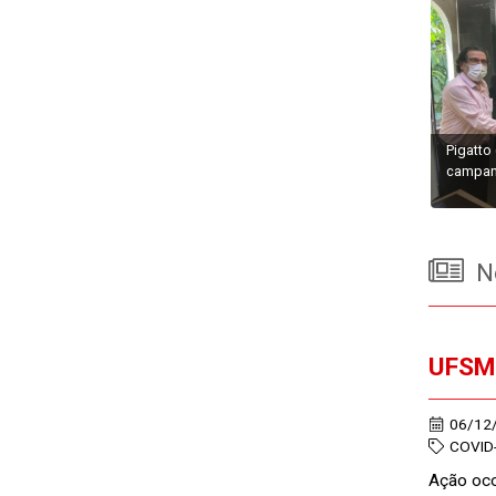
Pigatto
campanh
No
UFSM 
06/12
COVID
Ação oco