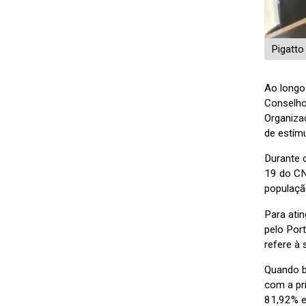
Pigatto
Ao longo
Conselho
Organiza
de estím
Durante 
19 do CN
população
Para ati
pelo Port
refere à
Quando b
com a pr
81,92% e