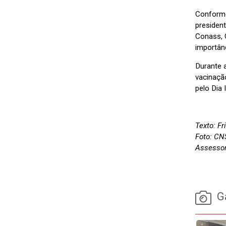
Conforme
presiden
Conass, 
importân
Durante 
vacinaçã
pelo Dia
Texto: F
Foto: CN
Assessor
Ga