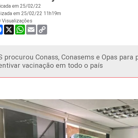
icada em
25/02/22
lizada em 25/02/22 11h19m
 Visualizações
re
Facebook
X
WhatsApp
Email
Copy
Link
 procurou Conass, Conasems e Opas para p
entivar vacinação em todo o país