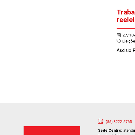
Traba
reele
27/10
Eleiçõ
Ascisio 
(55) 3222-5765
Sede Centro:
atendi