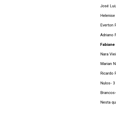
José Luiz
Helenise
Everton P
Adriano 
Fabiane
Nara Vie
Marian N
Ricardo 
Nulos- 3
Brancos-
Nesta qui