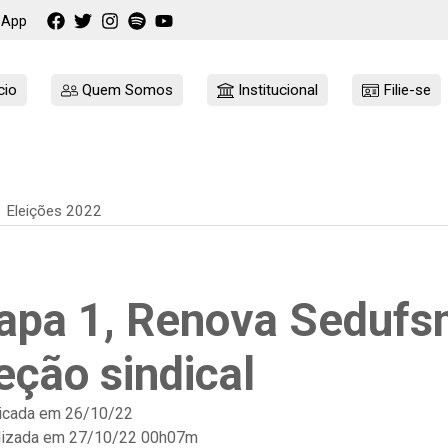
sApp
cio
Quem Somos
Institucional
Filie-se
Eleições 2022
apa 1, Renova Sedufsm
eção sindical
icada em
26/10/22
lizada em 27/10/22 00h07m