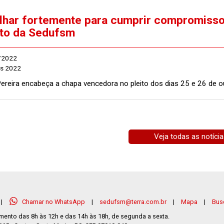
lhar fortemente para cumprir compromissos
ito da Sedufsm
/2022
es 2022
Pereira encabeça a chapa vencedora no pleito dos dias 25 e 26 de o
Veja todas as notíci
|
Chamar no WhatsApp
|
sedufsm@terra.com.br
|
Mapa
|
Busc
mento das 8h às 12h e das 14h às 18h, de segunda a sexta.