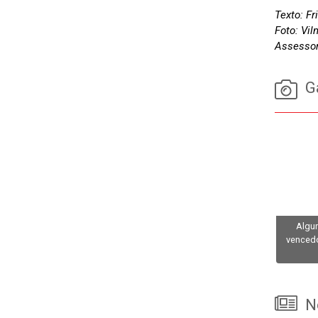
Texto: Fr
Foto: Vi
Assessor
Ga
Algun
vencedo
No