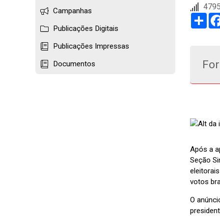
4795
Campanhas
Sha
Publicações Digitais
Publicações Impressas
For
Documentos
Após a ap
Seção Si
eleitora
votos bra
O anúncio
presiden