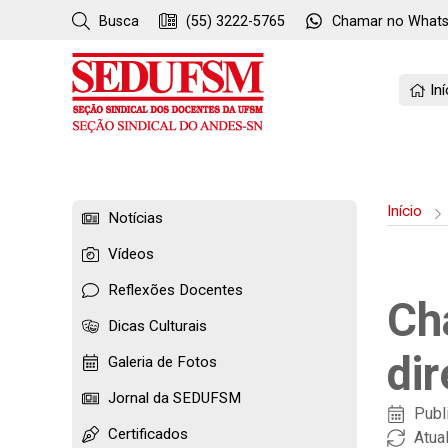
Busca
(55) 3222-5765
Chamar no
What
Iní
Início
Notícias
Vídeos
Reflexões Docentes
Ch
Dicas Culturais
dir
Galeria de Fotos
Jornal da SEDUFSM
Publ
Certificados
Atua