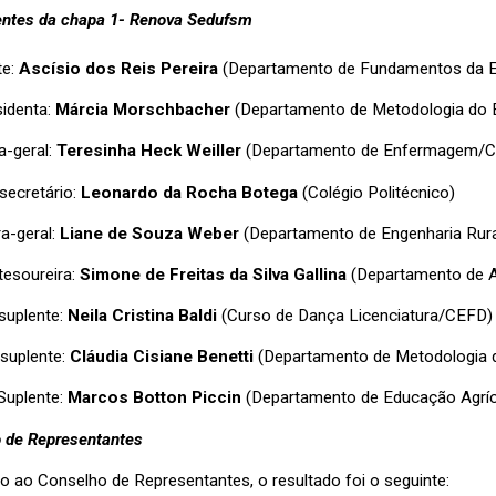
ntes da chapa 1- Renova Sedufsm
te:
Ascísio dos Reis Pereira
(Departamento de Fundamentos da 
sidenta:
Márcia Morschbacher
(Departamento de Metodologia do 
a-geral:
Teresinha Heck Weiller
(Departamento de Enfermagem/
secretário:
Leonardo da Rocha Botega
(Colégio Politécnico)
ra-geral:
Liane de Souza Weber
(Departamento de Engenharia Rur
tesoureira:
Simone de Freitas da Silva Gallina
(Departamento de A
 suplente:
Neila Cristina Baldi
(Curso de Dança Licenciatura/CEFD)
suplente:
Cláudia Cisiane Benetti
(Departamento de Metodologia 
 Suplente:
Marcos Botton Piccin
(Departamento de Educação Agríc
 de Representantes
ão ao Conselho de Representantes, o resultado foi o seguinte: