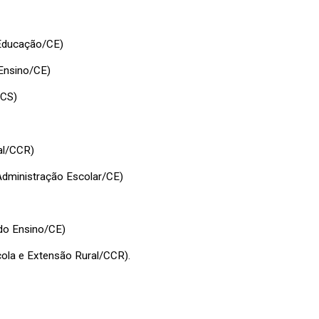
Educação/CE)
Ensino/CE)
CCS)
al/CCR)
dministração Escolar/CE)
do Ensino/CE)
ola e Extensão Rural/CCR).