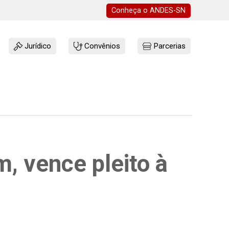
Conheça o
ANDES-SN
Jurídico
Convênios
Parcerias
, vence pleito à