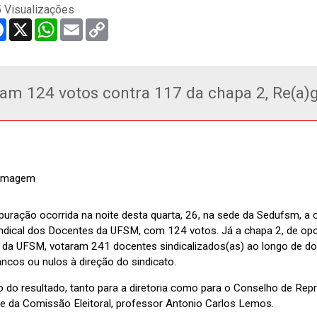
 Visualizações
re
Facebook
X
WhatsApp
Email
Copy
Link
am 124 votos contra 117 da chapa 2, Re(a)g
uração ocorrida na noite desta quarta, 26, na sede da Sedufsm, a c
ndical dos Docentes da UFSM, com 124 votos. Já a chapa 2, de opos
is da UFSM, votaram 241 docentes sindicalizados(as) ao longo de do
ncos ou nulos à direção do sindicato.
 do resultado, tanto para a diretoria como para o Conselho de Repre
te da Comissão Eleitoral, professor Antonio Carlos Lemos.