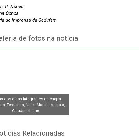
itz R. Nunes
lma Ochoa
ia de imprensa da Sedufsm
leria de fotos na notícia
s dos e das integrantes da chapa
ra: Teresinha, Neila, Marcia, Ascisio,
Claudia e Liane
tícias Relacionadas