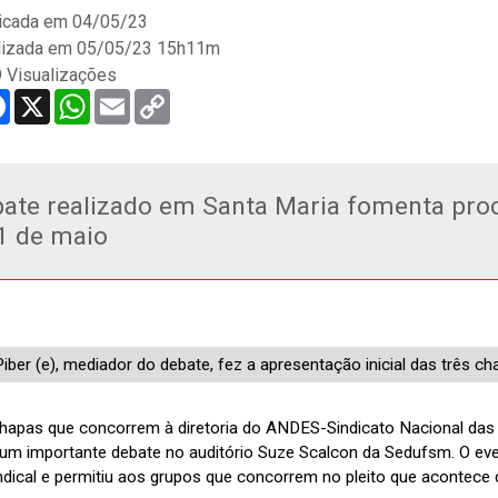
icada em
04/05/23
lizada em 05/05/23 15h11m
 Visualizações
re
Facebook
X
WhatsApp
Email
Copy
Link
ate realizado em Santa Maria fomenta proce
1 de maio
Piber (e), mediador do debate, fez a apresentação inicial das três c
chapas que concorrem à diretoria do ANDES-Sindicato Nacional das 
 um importante debate no auditório Suze Scalcon da Sedufsm. O eve
ndical e permitiu aos grupos que concorrem no pleito que acontece