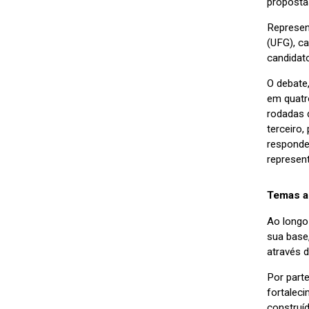
proposta
Represen
(UFG), ca
candidato
O debate
em quatr
rodadas d
terceiro
responde
represen
Temas a
Ao longo
sua base
através 
Por part
fortaleci
construí