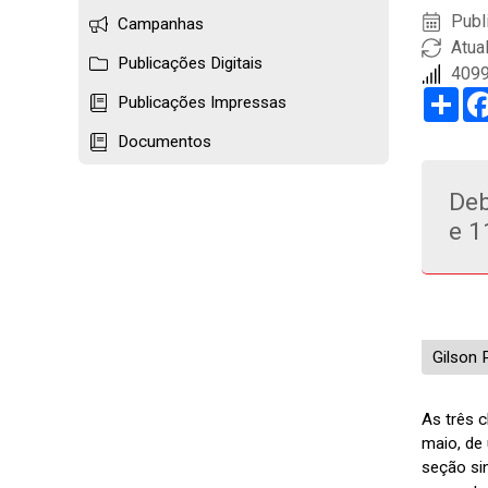
Publ
Campanhas
Atua
Publicações Digitais
4099
Sha
Publicações Impressas
Documentos
Deb
e 1
Gilson 
As três 
maio, de
seção si