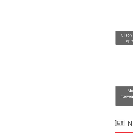
Gilson 
apr
Mo
interve
No