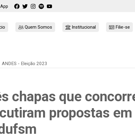
sApp
cio
Quem Somos
Institucional
Filie-se
ANDES - Eleição 2023
ês chapas que conco
scutiram propostas em
dufsm