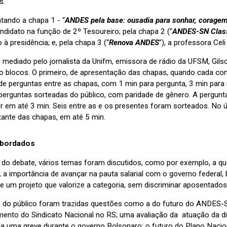
s.
tando a chapa 1 - “
ANDES pela base: ousadia para sonhar, coragem 
ndidato na função de 2º Tesoureiro; pela chapa 2 (“
ANDES-SN Class
 à presidência; e, pela chapa 3 (“
Renova ANDES
”), a professora Cel
, mediado pelo jornalista da Unifm, emissora de rádio da UFSM, Gil
o blocos. O primeiro, de apresentação das chapas, quando cada con
e perguntas entre as chapas, com 1 min para pergunta, 3 min para re
, perguntas sorteadas do público, com paridade de gênero. A pergun
r em até 3 min. Seis entre as e os presentes foram sorteados. No ú
tante das chapas, em até 5 min.
bordados
 do debate, vários temas foram discutidos, como por exemplo, a q
, a importância de avançar na pauta salarial com o governo federal
de um projeto que valorize a categoria, sem discriminar aposentado
e do público foram trazidas questões como a do futuro do ANDES-SN
mento do Sindicato Nacional no RS; uma avaliação da atuação da dir
da uma greve durante o governo Bolsonaro; o futuro do Plano Nacion