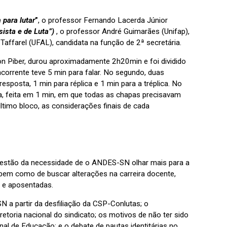
para lutar
”
, o professor Fernando Lacerda Júnior
ista e de Luta”
)
, o professor André Guimarães (Unifap),
i Taffarel (UFAL), candidata na função de 2ª secretária.
son Piber, durou aproximadamente 2h20min e foi dividido
corrente teve 5 min para falar. No segundo, duas
sposta, 1 min para réplica e 1 min para a tréplica. No
ta, feita em 1 min, em que todas as chapas precisavam
ltimo bloco, as considerações finais de cada
uestão da necessidade de o ANDES-SN olhar mais para a
, bem como de buscar alterações na carreira docente,
s e aposentadas.
 a partir da desfiliação da CSP-Conlutas; o
etoria nacional do sindicato; os motivos de não ter sido
al de Educação; e o debate de pautas identitárias no