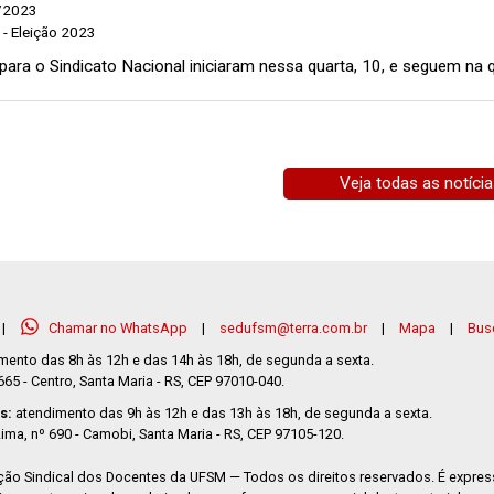
/2023
- Eleição 2023
para o Sindicato Nacional iniciaram nessa quarta, 10, e seguem na q
Veja todas as notíci
|
Chamar no WhatsApp
|
sedufsm@terra.com.br
|
Mapa
|
Busc
mento das 8h às 12h e das 14h às 18h, de segunda a sexta.
5 - Centro, Santa Maria - RS, CEP 97010-040.
s:
atendimento das 9h às 12h e das 13h às 18h, de segunda a sexta.
ima, nº 690 - Camobi, Santa Maria - RS, CEP 97105-120.
ão Sindical dos Docentes da UFSM — Todos os direitos reservados. É expre