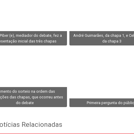
Piber (e), mediador do debate, fez a
André Guimarães, da chapa 1, e Celi
esentação inicial das três chapas
da chapa 3
mento do sorteio na ordem das
nções das chapas, que ocorreu antes
do debate
Primeira pergunta do públi
tícias Relacionadas