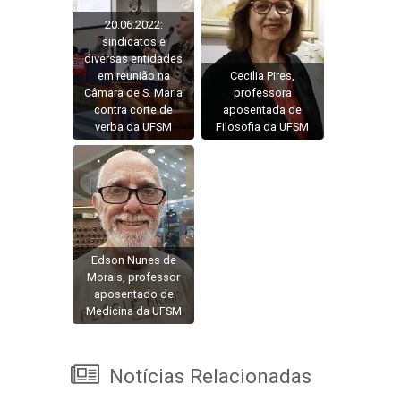
20.06.2022:
sindicatos e
diversas entidades
em reunião na
Cecilia Pires,
Câmara de S. Maria
professora
contra corte de
aposentada de
verba da UFSM
Filosofia da UFSM
Edson Nunes de
Morais, professor
aposentado de
Medicina da UFSM
Notícias Relacionadas