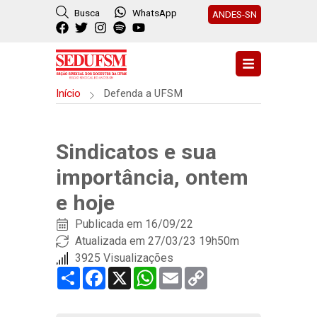
Busca
WhatsApp
ANDES-SN
Início
Defenda a UFSM
Sindicatos e sua
importância, ontem
e hoje
Publicada em
16/09/22
Atualizada em 27/03/23 19h50m
3925 Visualizações
Share
Facebook
X
WhatsApp
Email
Copy
Link