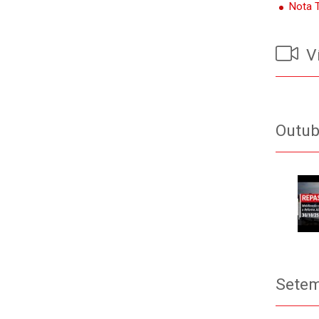
Nota T
V
Outub
Setem