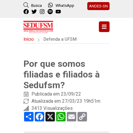
Busca
WhatsApp
ANDES-SN
Início
Defenda a UFSM
Por que somos
filiadas e filiados à
Sedufsm?
Publicada em
23/09/22
Atualizada em 27/03/23 19h51m
3413 Visualizações
Share
Facebook
X
WhatsApp
Email
Copy
Link