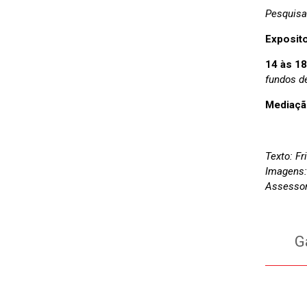
Pesquisa
Exposit
14 às 1
fundos d
Mediaçã
Texto: Fr
Imagens
Assessor
Ga