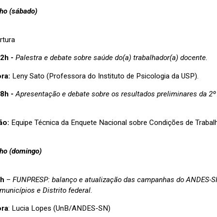
nho (sábado)
rtura
12h
-
Palestra e debate sobre saúde do(a) trabalhador(a) docente.
ora:
Leny Sato (Professora do Instituto de Psicologia da USP).
18h -
Apresentação e debate sobre os resultados preliminares da 2º
ão:
Equipe Técnica da Enquete Nacional sobre Condições de Trabal
nho (domingo)
2h
–
FUNPRESP: balanço e atualização das campanhas do ANDES-SN 
municípios e Distrito federal.
ora
: Lucia Lopes (UnB/ANDES-SN)