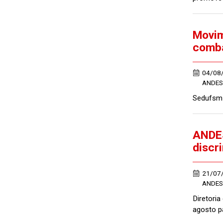
Movim
comba
04/08
ANDES
Sedufsm 
ANDES
discr
21/07
ANDES
Diretori
agosto p