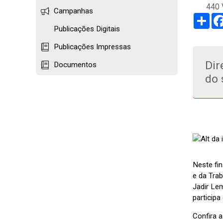
440 
Campanhas
Sha
Publicações Digitais
Publicações Impressas
Dir
Documentos
do 
Neste fi
e da Tra
Jadir Le
participa
Confira 