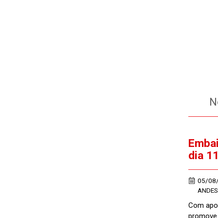
No
Embai
dia 1
05/08
ANDES
Com apoi
promove 