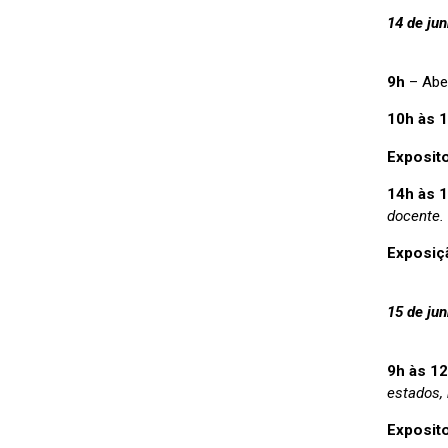
14 de ju
9h
– Abe
10h às 
Exposit
14h às 
docente.
Exposiç
15 de ju
9h às 1
estados, 
Exposit