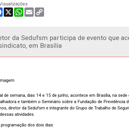
Visualizações
re
Facebook
X
WhatsApp
Email
Copy
Link
etor da Sedufsm participa de evento que ac
sindicato, em Brasília
nal de semana, dias 14 e 15 de junho, acontece em Brasília, na se
balhadora e também o Seminário sobre a Fundação de Previdência d
mos, diretor da Sedufsm e integrante do Grupo de Trabalho de Segu
 dessas atividades.
a programação dos dois dias: