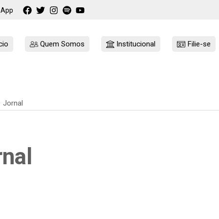
sApp
cio
Quem Somos
Institucional
Filie-se
Jornal
rnal