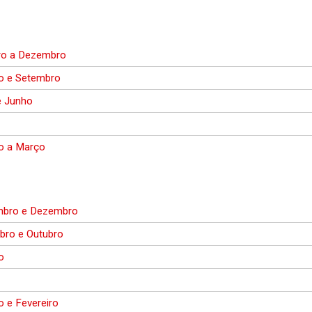
ro a Dezembro
o e Setembro
e Junho
ro a Março
bro e Dezembro
bro e Outubro
o
o e Fevereiro