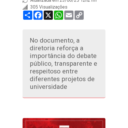
Atualizada em 23/06/25 12h21m
305 Visualizações
Share
Facebook
X
WhatsApp
Email
Copy
Link
No documento, a
diretoria reforça a
importância do debate
público, transparente e
respeitoso entre
diferentes projetos de
universidade