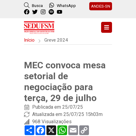
Busca
WhatsApp
ANDES-SN
Início
Greve 2024
MEC convoca mesa
setorial de
negociação para
terça, 29 de julho
Publicada em
25/07/25
Atualizada em 25/07/25 15h03m
968 Visualizações
Share
Facebook
X
WhatsApp
Email
Copy
Link