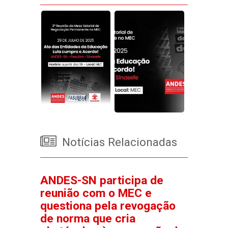
Notícias Relacionadas
ANDES-SN participa de
reunião com o MEC e
questiona pela revogação
de norma que cria