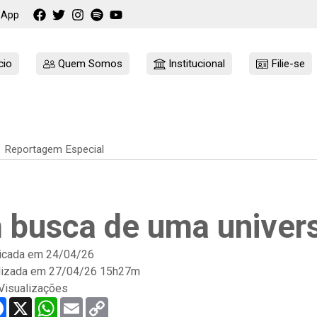
sApp
cio
Quem Somos
Institucional
Filie-se
Reportagem Especial
 busca de uma univers
icada em
24/04/26
lizada em 27/04/26 15h27m
Visualizações
re
Facebook
X
WhatsApp
Email
Copy
Link