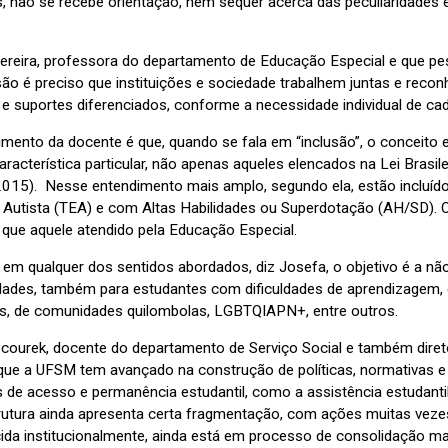
s, não se recebe orientação, nem sequer acerca das peculiaridades e
reira, professora do departamento de Educação Especial e que pesqui
são é preciso que instituições e sociedade trabalhem juntas e reco
 e suportes diferenciados, conforme a necessidade individual de ca
imento da docente é que, quando se fala em “inclusão”, o conceito
racterística particular, não apenas aqueles elencados na Lei Brasil
015). Nesse entendimento mais amplo, segundo ela, estão incluído
 Autista (TEA) e com Altas Habilidades ou Superdotação (AH/SD). Ou
 que aquele atendido pela Educação Especial.
 em qualquer dos sentidos abordados, diz Josefa, o objetivo é a nã
dades, também para estudantes com dificuldades de aprendizagem, e
ias, de comunidades quilombolas, LGBTQIAPN+, entre outros.
ocourek, docente do departamento de Serviço Social e também dire
 que a UFSM tem avançado na construção de políticas, normativas e
as de acesso e permanência estudantil, como a assistência estudant
rutura ainda apresenta certa fragmentação, com ações muitas vezes
ida institucionalmente, ainda está em processo de consolidação ma