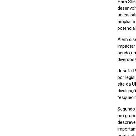
Para She
desenvol
acessibi
ampliar 
potencial
Além dis
impactar
sendo um
diversos
Josefa P
por legi
site da 
divulgaç
“esqueci
Segundo 
um grupo
descreve
importan
contrast