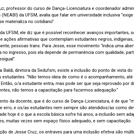
uz, professor do curso de Dança-Licenciatura e coordenador admini
 (NEABI) da UFSM, avalia que falar em universidade inclusiva “exige
se materializa no cotidiano”.
da UFSM, ele diz que é possível reconhecer avanços importantes, s
 e ações afirmativas que contemplam estudantes negros, indígenas,
ente, pessoas trans. Para Jesse, esse movimento
“
indica uma abert
a no ingresso, pois ela depende de permanência com qualidade, part
esigual”.
a Baldi, diretora da Sedufsm, existe a inclusão do ponto de vista 
s estudantes. “Não temos ideia de como é o acompanhamento, at
 Então, o/a estudante entra, mas pode ser que seja reprovado por d
entes, não temos a capacitação para fazermos adequação.”
ento da docente, que é do curso de Dança-Licenciatura, é de que 
a e erro, e os/as estudantes nem sempre são atendidos/as como dev
dade hoje é o que a escola básica sofre há anos, a inclusão sem ad
es, muitas vezes sem espaço físico adequado, e sem capacitação.
ção de Jesse Cruz, os entraves para uma inclusão efetiva são múltip