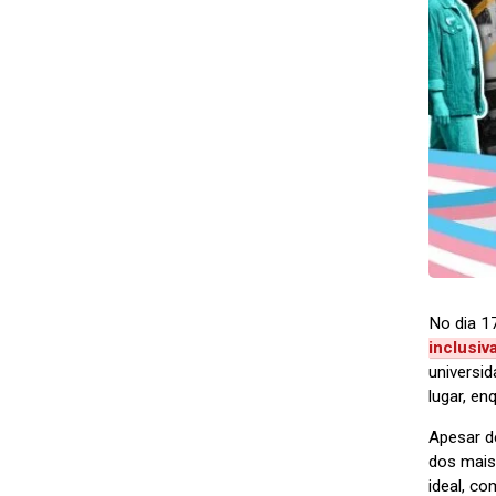
No dia 17
inclusiv
universi
lugar, e
Apesar d
dos mais
ideal, c