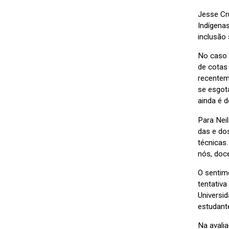
Jesse Cr
Indígenas
inclusão 
No caso 
de cotas
recentem
se esgot
ainda é d
Para Neil
das e do
técnicas.
nós, doc
O sentim
tentativ
Universi
estudant
Na avalia