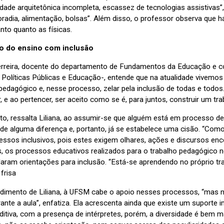
idade arquitetônica incompleta, escassez de tecnologias assistivas”
adia, alimentação, bolsas”. Além disso, o professor observa que 
nto quanto as físicas.
io do ensino com inclusão
Ferreira, docente do departamento de Fundamentos da Educação e 
, Políticas Públicas e Educação-, entende que na atualidade vivemo
 pedagógico e, nesse processo, zelar pela inclusão de todas e todos
, e ao pertencer, ser aceito como se é, para juntos, construir um trab
to, ressalta Liliana, ao assumir-se que alguém está em processo de 
 de alguma diferença e, portanto, já se estabelece uma cisão. “Com
essos inclusivos, pois estes exigem olhares, ações e discursos en
s, os
processos educativos realizados para o trabalho pedagógico n
aram orientações para inclusão. “Está-se aprendendo no próprio trab
 frisa
dimento de Liliana, à UFSM cabe o apoio nesses processos, “mas n
ante a aula”, enfatiza. Ela acrescenta ainda que existe um suporte
auditiva, com a presença de intérpretes, porém, a diversidade é bem