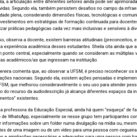
ila, a articulação entre diferentes setores ainda pode ser aprimora
vidas. Segundo ela, também persistem desafios no campo da infraest
lidade plena, considerando dimensões físicas, tecnológicas e comu
investimentos em estratégias de formação continuada para docente
izar práticas pedagógicas cada vez mais inclusivas e sensíveis à div
so, observa a docente, existem barreiras atitudinais (preconceitos
 a experiência acadêmica desses estudantes. Sheila cita ainda que
 ponto central, especialmente quando se consideram as múltiplas vu
/as acadêmicos/as que ingressam na instituição.
ereira comenta que, ao observar a UFSM, é preciso reconhecer os i
slações nacionais. Segundo ela, existem ações pensadas e implement
UFSM, que melhorou consideravelmente o seu uso para atender pess
ão do recurso da audiodescrição já alcança diferentes espaços da in
mentos” existentes.
a professora da Educação Especial, ainda há quem “esqueça" de f
 de WhatsApp, especialmente se nesse grupo tem participantes com 
r informações sobre um folder numa divulgação na mídia ou, mesmo
tes de uma imagem ou de um vídeo para uma pessoa com cegueira.
es e ampliações necessárias e adequadas para uma pessoa com baixa