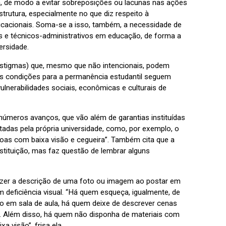
da, de modo a evitar sobreposições ou lacunas nas ações
rutura, especialmente no que diz respeito à
nicacionais. Soma-se a isso, também, a necessidade de
s e técnicos-administrativos em educação, de forma a
ersidade.
, estigmas) que, mesmo que não intencionais, podem
 as condições para a permanência estudantil seguem
lnerabilidades sociais, econômicas e culturais de
números avanços, que vão além de garantias instituídas
adas pela própria universidade, como, por exemplo, o
oas com baixa visão e cegueira”. Também cita que a
stituição, mas faz questão de lembrar alguns
azer a descrição de uma foto ou imagem ao postar em
deficiência visual. “Há quem esqueça, igualmente, de
 em sala de aula, há quem deixe de descrever cenas
 Além disso, há quem não disponha de materiais com
 visão”, frisa ela.