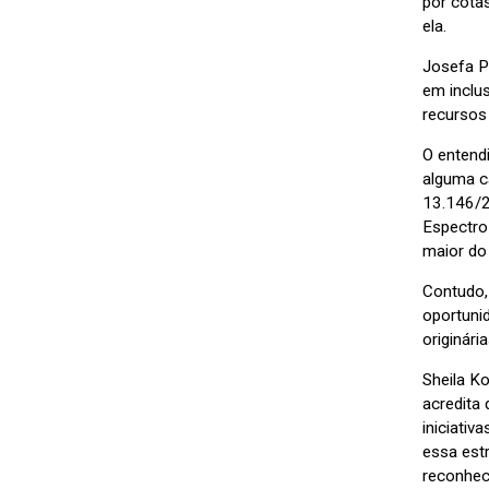
por cota
ela.
Josefa Pe
em inclu
recursos
O entend
alguma ca
13.146/2
Espectro
maior do
Contudo,
oportuni
originár
Sheila K
acredita
iniciativ
essa est
reconhec