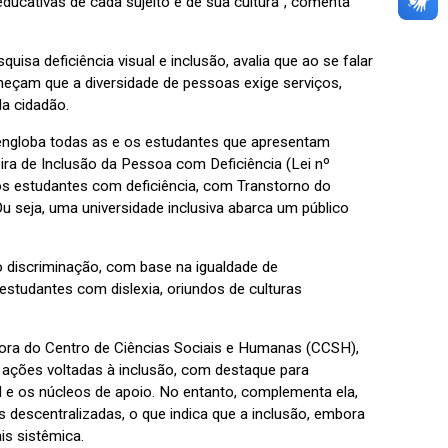
ducativas de cada sujeito e de sua cultura”, comenta
sa deficiência visual e inclusão, avalia que ao se falar
nheçam que a diversidade de pessoas exige serviços,
da cidadão.
 engloba todas as e os estudantes que apresentam
eira de Inclusão da Pessoa com Deficiência (Lei nº
s estudantes com deficiência, com Transtorno do
 seja, uma universidade inclusiva abarca um público
o discriminação, com base na igualdade de
studantes com dislexia, oriundos de culturas
tora do Centro de Ciências Sociais e Humanas (CCSH),
 ações voltadas à inclusão, com destaque para
il e os núcleos de apoio. No entanto, complementa ela,
 descentralizadas, o que indica que a inclusão, embora
is sistêmica.