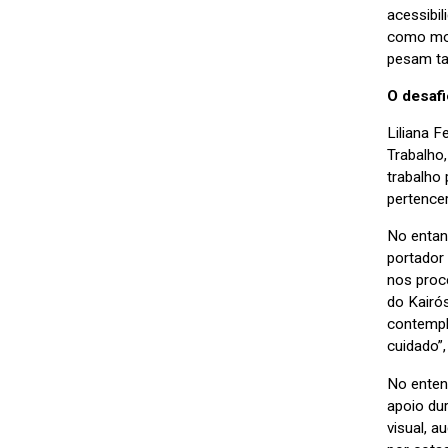
acessibil
como mor
pesam ta
O desaf
Liliana 
Trabalho
trabalho
pertencer
No entan
portador
nos proc
do Kairó
contempl
cuidado”,
No enten
apoio dur
visual, 