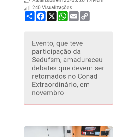
Atualizada em 25/05/26 17h42m
240 Visualizações
Share
Facebook
X
WhatsApp
Email
Copy
Link
Evento, que teve
participação da
Sedufsm, amadureceu
debates que devem ser
retomados no Conad
Extraordinário, em
novembro