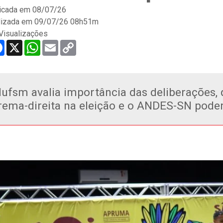
icada em
08/07/26
lizada em 09/07/26 08h51m
Visualizações
re
Facebook
X
WhatsApp
Email
Copy
Link
ufsm avalia importância das deliberações,
rema-direita na eleição e o ANDES-SN pode