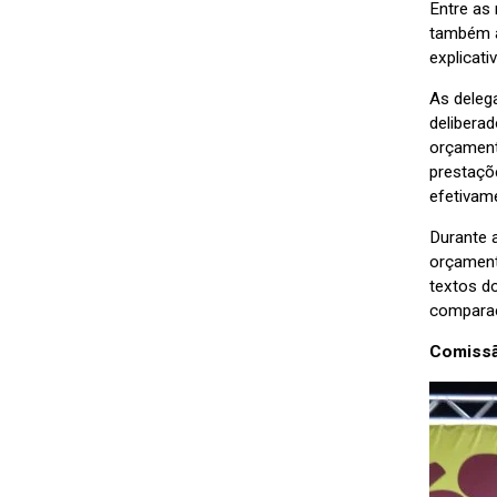
Entre as
também a
explicat
As deleg
delibera
orçament
prestaçõ
efetivam
Durante 
orçamentá
textos d
comparaç
Comissã