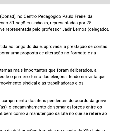
(Conad), no Centro Pedagógico Paulo Freire, da
endo 81 seções sindicais, representadas por 78
e representada pelo professor Jadir Lemos (delegado),
tida ao longo do dia e, aprovada, a prestação de contas
laborar uma proposta de alteração no formato e na
 temas mais importantes que foram deliberados, a
esde o primeiro turno das eleições, tendo em vista que
ovimento sindical e as trabalhadoras e os
 cumprimento dos itens pendentes do acordo da greve
as), o encaminhamento de somar esforços entre os
l, bem como a manutenção da luta no que se refere ao
érie de deliberações tomadas no evento de São Luís, o