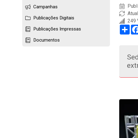
Publ
Campanhas
Atua
Publicações Digitais
249 
Sha
Publicações Impressas
Documentos
Sed
ext